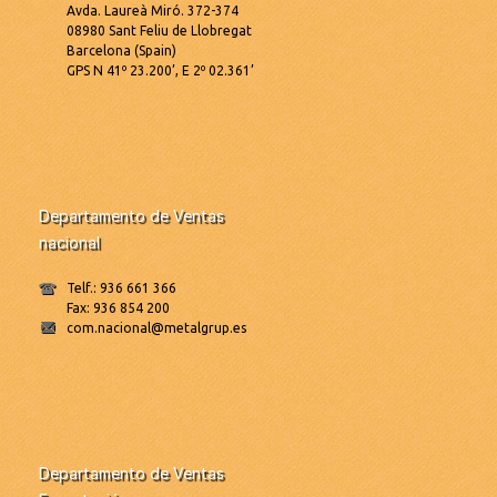
Avda. Laureà Miró. 372-374
08980 Sant Feliu de Llobregat
Barcelona (Spain)
GPS N 41º 23.200’, E 2º 02.361’
Departamento de Ventas
nacional
Telf.: 936 661 366
Fax: 936 854 200
com.nacional@metalgrup.es
Departamento de Ventas