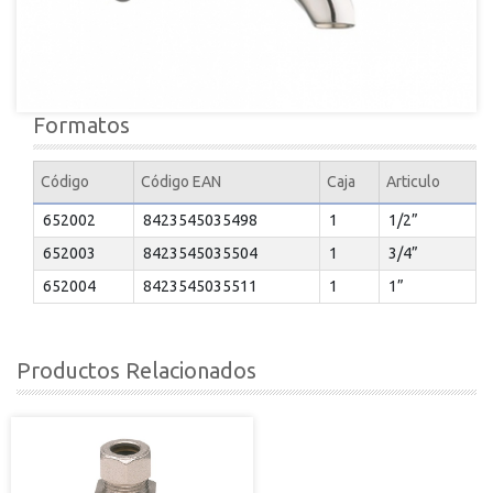
Formatos
Código
Código EAN
Caja
Articulo
652002
8423545035498
1
1/2”
652003
8423545035504
1
3/4”
652004
8423545035511
1
1”
Productos Relacionados