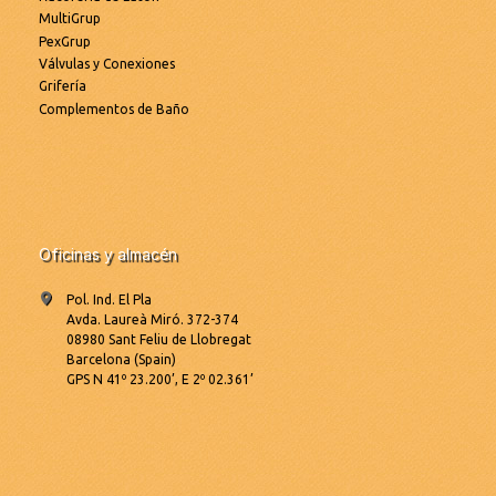
MultiGrup
PexGrup
Válvulas y Conexiones
Grifería
Complementos de Baño
Oficinas y almacén
Pol. Ind. El Pla
Avda. Laureà Miró. 372-374
08980 Sant Feliu de Llobregat
Barcelona (Spain)
GPS N 41º 23.200’, E 2º 02.361’