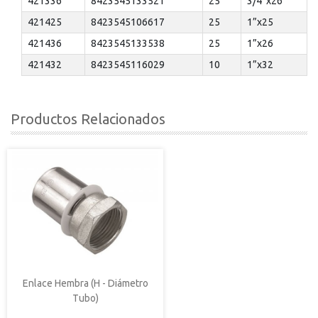
421336
8423545133521
25
3/4”x26
421425
8423545106617
25
1”x25
421436
8423545133538
25
1”x26
421432
8423545116029
10
1”x32
Productos Relacionados
Enlace Hembra (H - Diámetro
Tubo)