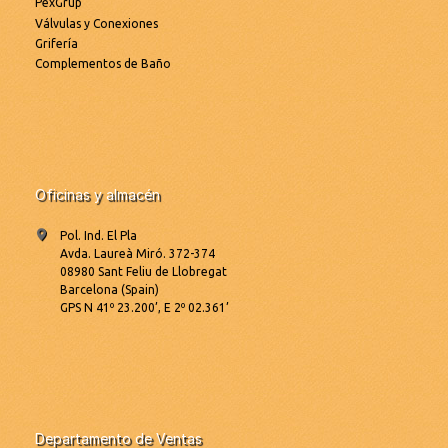
PexGrup
Válvulas y Conexiones
Grifería
Complementos de Baño
Oficinas y almacén
Pol. Ind. El Pla
Avda. Laureà Miró. 372-374
08980 Sant Feliu de Llobregat
Barcelona (Spain)
GPS N 41º 23.200’, E 2º 02.361’
Departamento de Ventas