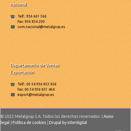
nacional
Telf.: 936 661 366
Fax: 936 854 200
com.nacional@metalgrup.es
Departamento de Ventas
Exportación
Telf.: 00 34 936 853 856
Fax: 00 34 936 851 464
export@metalgrup.es
© 2022 Metalgrup S.A. Todos los derechos reservados. |
Aviso
legal
|
Política de cookies
|
Drupal by interdigital