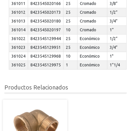
361011
8423545020166
25
Cromado
3/8”
361012
8423545020173
25
Cromado
1/2”
361013
8423545020180
25
Cromado
3/4”
361014
8423545020197
10
Cromado
1”
361022
8423545129944
25
Económico
1/2”
361023
8423545129951
25
Económico
3/4”
361024
8423545129968
10
Económico
1"
361025
8423545129975
1
Económico
1”1/4
Productos Relacionados