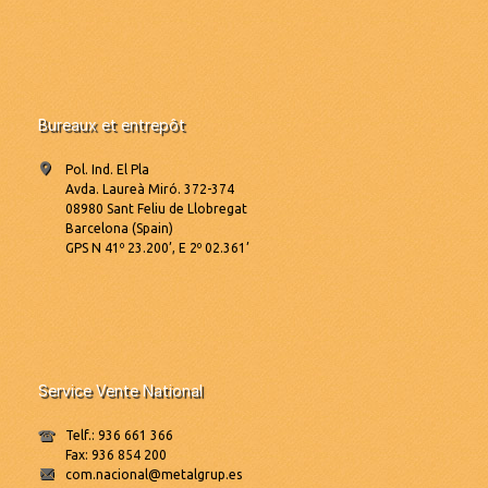
Bureaux et entrepôt
Pol. Ind. El Pla
Avda. Laureà Miró. 372-374
08980 Sant Feliu de Llobregat
Barcelona (Spain)
GPS N 41º 23.200’, E 2º 02.361’
Service Vente National
Telf.: 936 661 366
Fax: 936 854 200
com.nacional@metalgrup.es