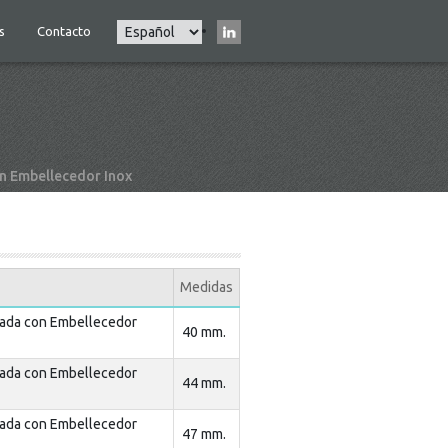
Select
s
Contacto
Main
your
navigation
language
 Embellecedor Inox
Medidas
ada con Embellecedor
40 mm.
ada con Embellecedor
44 mm.
ada con Embellecedor
47 mm.