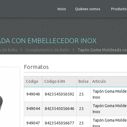
Inicio
Quiénes somos
Producto
DA CON EMBELLECEDOR INOX
 de Baño
Complementos de Baño
Tapón Goma Moldeada con
Formatos
Código
Código EAN
Bolsa
Articulo
Tapón Goma Molde
949040
8423545056592
25
Inox
Tapón Goma Molde
949044
8423545056646
25
Inox
Tapón Goma Molde
949047
8423545056677
25
Inox