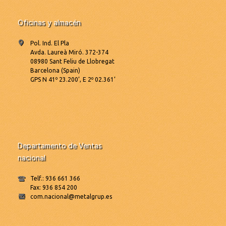
Oficinas y almacén
Pol. Ind. El Pla
Avda. Laureà Miró. 372-374
08980 Sant Feliu de Llobregat
Barcelona (Spain)
GPS N 41º 23.200’, E 2º 02.361’
Departamento de Ventas
nacional
Telf.: 936 661 366
Fax: 936 854 200
com.nacional@metalgrup.es