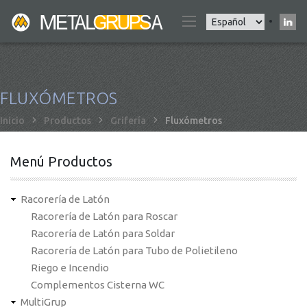
Pasar
Select
al
your
contenido
language
principal
FLUXÓMETROS
Sobrescribir
Inicio
Productos
Grifería
Fluxómetros
enlaces
de
Menú Productos
ayuda
a
Racorería de Latón
la
Racorería de Latón para Roscar
navegación
Racorería de Latón para Soldar
Racorería de Latón para Tubo de Polietileno
Riego e Incendio
Complementos Cisterna WC
MultiGrup