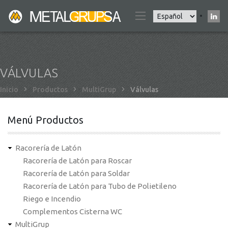
Pasar
Select
al
your
contenido
language
principal
VÁLVULAS
Sobrescribir
Inicio
Productos
MultiGrup
Válvulas
enlaces
de
Menú Productos
ayuda
a
Racorería de Latón
la
Racorería de Latón para Roscar
navegación
Racorería de Latón para Soldar
Racorería de Latón para Tubo de Polietileno
Riego e Incendio
Complementos Cisterna WC
MultiGrup