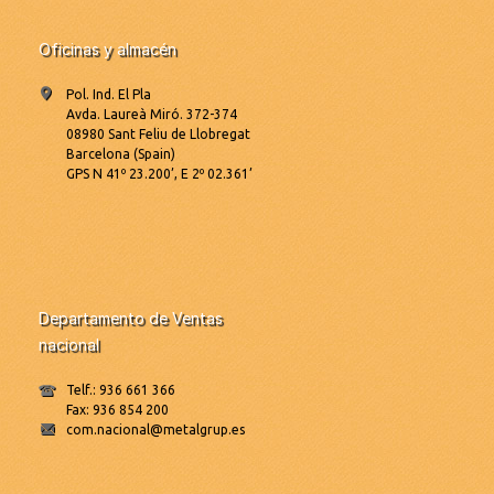
Oficinas y almacén
Pol. Ind. El Pla
Avda. Laureà Miró. 372-374
08980 Sant Feliu de Llobregat
Barcelona (Spain)
GPS N 41º 23.200’, E 2º 02.361’
Departamento de Ventas
nacional
Telf.: 936 661 366
Fax: 936 854 200
com.nacional@metalgrup.es