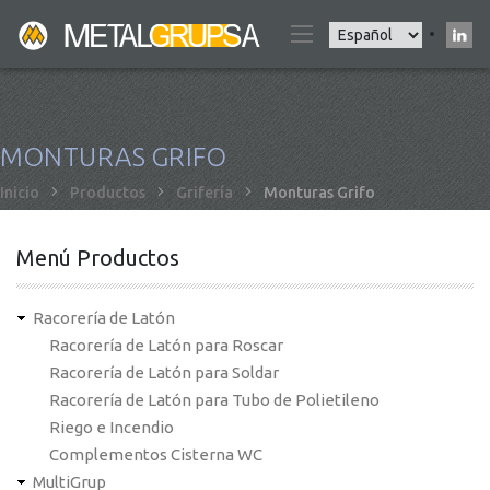
Pasar
Select
al
your
contenido
language
principal
MONTURAS GRIFO
Sobrescribir
Inicio
Productos
Grifería
Monturas Grifo
enlaces
de
Menú Productos
ayuda
a
Racorería de Latón
la
Racorería de Latón para Roscar
navegación
Racorería de Latón para Soldar
Racorería de Latón para Tubo de Polietileno
Riego e Incendio
Complementos Cisterna WC
MultiGrup