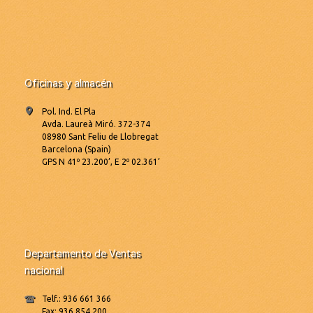
Oficinas y almacén
Pol. Ind. El Pla
Avda. Laureà Miró. 372-374
08980 Sant Feliu de Llobregat
Barcelona (Spain)
GPS N 41º 23.200’, E 2º 02.361’
Departamento de Ventas
nacional
Telf.: 936 661 366
Fax: 936 854 200