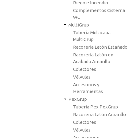
Riego e Incendio
Complementos Cisterna
WC
MultiGrup
Tubería Multicapa
MultiGrup
Racorería Latón Estañado
Racorería Latón en
Acabado Amarillo
Colectores
Válvulas
Accesorios y
Herramientas
PexGrup
Tubería Pex PexGrup
Racorería Latón Amarillo
Colectores
Válvulas
Accesorios y