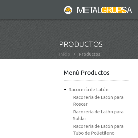
Pasar
al
contenido
principal
PRODUCTOS
Sobrescribir
Inicio
Productos
enlaces
de
Menú Productos
ayuda
a
Racorería de Latón
la
Racorería de Latón para
navegación
Roscar
Racorería de Latón para
Soldar
Racorería de Latón para
Tubo de Polietileno