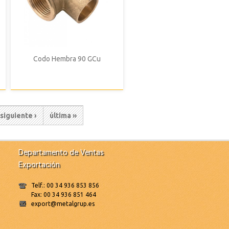
Codo Hembra 90 GCu
Siguiente
siguiente ›
Última
última »
página
página
Departamento de Ventas
Exportación
Telf.: 00 34 936 853 856
Fax: 00 34 936 851 464
export@metalgrup.es