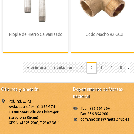
Nipple de Hierro Galvanizado
Codo Macho 92 GCu
Paginación
Primera
« primera
Página
‹ anterior
Página
1
Página
3
Página
4
Página
5
…
Página
2
actual
página
anterior
Oficinas y almacén
Departamento de Ventas
nacional
Pol. Ind. El Pla
Avda. Laureà Miró. 372-374
Telf.: 936 661 366
08980 Sant Feliu de Llobregat
Fax: 936 854 200
Barcelona (Spain)
com.nacional@metalgrup.es
GPS N 41º 23.200’, E 2º 02.361’