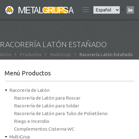
Pasar
Select
al
your
contenido
language
principal
RACORERÍA LATÓN ESTAÑADO
Sobrescribir
Inicio
Productos
MultiGrup
Racorería Latón Estañado
enlaces
de
Menú Productos
ayuda
a
Racorería de Latón
la
Racorería de Latón para Roscar
navegación
Racorería de Latón para Soldar
Racorería de Latón para Tubo de Polietileno
Riego e Incendio
Complementos Cisterna WC
MultiGrup