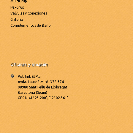
MultiGrup
PexGrup
Válvulas y Conexiones
Grifería
Complementos de Baño
Oficinas y almacén
Pol. Ind. El Pla
Avda. Laureà Miró. 372-374
08980 Sant Feliu de Llobregat
Barcelona (Spain)
GPS N 41º 23.200’, E 2º 02.361’