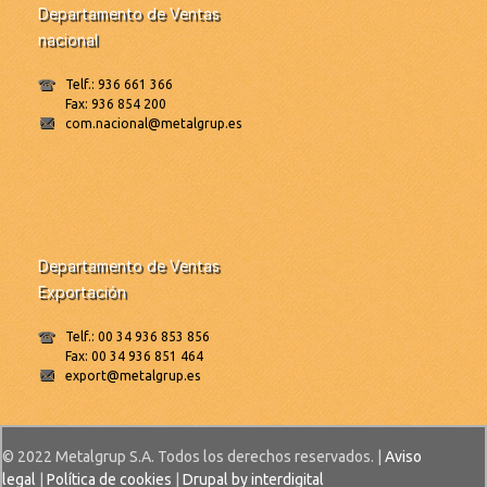
Departamento de Ventas
nacional
Telf.: 936 661 366
Fax: 936 854 200
com.nacional@metalgrup.es
Departamento de Ventas
Exportación
Telf.: 00 34 936 853 856
Fax: 00 34 936 851 464
export@metalgrup.es
© 2022 Metalgrup S.A. Todos los derechos reservados. |
Aviso
legal
|
Política de cookies
|
Drupal by interdigital