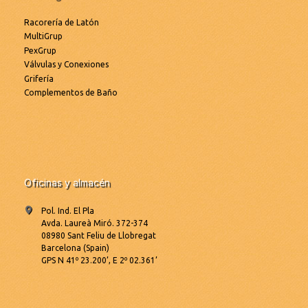
Racorería de Latón
MultiGrup
PexGrup
Válvulas y Conexiones
Grifería
Complementos de Baño
Oficinas y almacén
Pol. Ind. El Pla
Avda. Laureà Miró. 372-374
08980 Sant Feliu de Llobregat
Barcelona (Spain)
GPS N 41º 23.200’, E 2º 02.361’