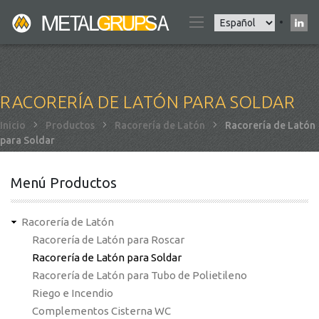
Pasar
Select
al
your
contenido
language
principal
RACORERÍA DE LATÓN PARA SOLDAR
Sobrescribir
Inicio
Productos
Racorería de Latón
Racorería de Latón
para Soldar
enlaces
de
ayuda
Menú Productos
a
la
Racorería de Latón
navegación
Racorería de Latón para Roscar
Racorería de Latón para Soldar
Racorería de Latón para Tubo de Polietileno
Riego e Incendio
Complementos Cisterna WC