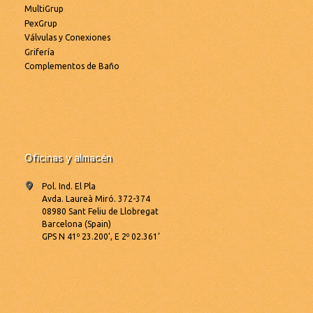
MultiGrup
PexGrup
Válvulas y Conexiones
Grifería
Complementos de Baño
Oficinas y almacén
Pol. Ind. El Pla
Avda. Laureà Miró. 372-374
08980 Sant Feliu de Llobregat
Barcelona (Spain)
GPS N 41º 23.200’, E 2º 02.361’