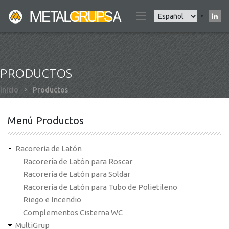
Pasar
Select
al
your
contenido
language
principal
PRODUCTOS
Sobrescribir
Inicio
Productos
enlaces
de
Menú Productos
ayuda
a
Racorería de Latón
la
Racorería de Latón para Roscar
navegación
Racorería de Latón para Soldar
Racorería de Latón para Tubo de Polietileno
Riego e Incendio
Complementos Cisterna WC
MultiGrup