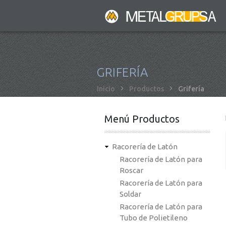
Pasar
al
contenido
principal
GRIFERÍA
Sobrescribir
Inicio
Productos
Grifería
enlaces
de
Menú Productos
ayuda
a
Racorería de Latón
la
Racorería de Latón para
navegación
Roscar
Racorería de Latón para
Soldar
Racorería de Latón para
Tubo de Polietileno