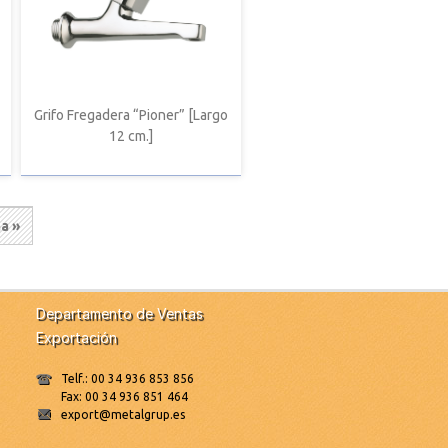
Grifo Fregadera “Pioner” [Largo
12 cm.]
ma
ma »
na
Departamento de Ventas
Exportación
Telf.: 00 34 936 853 856
Fax: 00 34 936 851 464
export@metalgrup.es