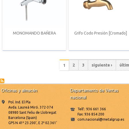
MONOMANDO BAÑERA
Grifo Codo Presión [Cromado]
Paginación
Página
2
Página
3
Siguiente
siguiente ›
Últi
últi
Página
1
actual
página
pági
Oficinas y almacén
Departamento de Ventas
nacional
Pol. Ind. El Pla
Avda. Laureà Miró. 372-374
Telf.: 936 661 366
08980 Sant Feliu de Llobregat
Fax: 936 854 200
Barcelona (Spain)
com.nacional@metalgrup.es
GPS N 41º 23.200’, E 2º 02.361’